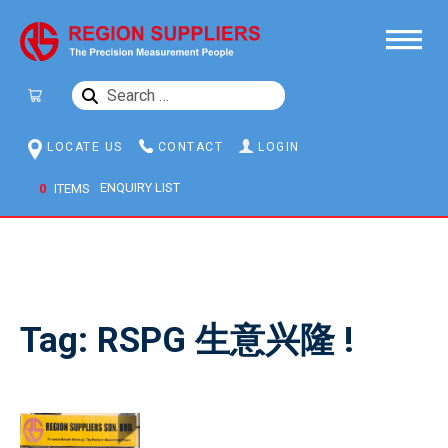
SEARCH
FOR:
LOCATE US
CONTACT
LOGIN
0
ITEMS
Tag:
RSPG 生意兴隆 !